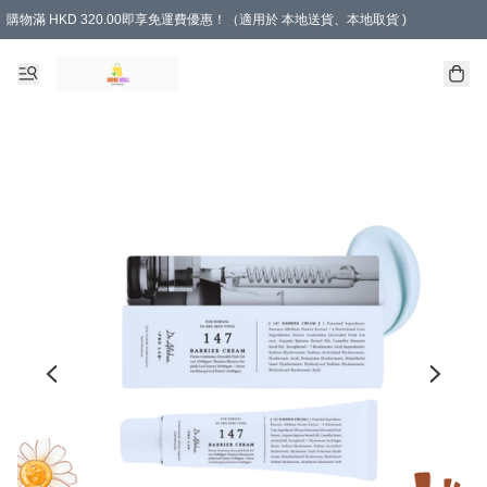
購物滿 HKD 320.00即享免運費優惠！（適用於 本地送貨、本地取貨 )