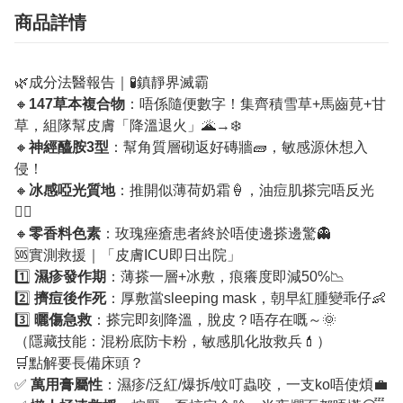
商品詳情
🌿成分法醫報告｜🧪鎮靜界滅霸
🔸
147草本複合物
：唔係隨便數字！集齊積雪草+馬齒莧+甘
草，組隊幫皮膚「降溫退火」🌋→❄️
🔸
神經醯胺3型
：幫角質層砌返好磚牆🧱，敏感源休想入
侵！
🔸
冰感啞光質地
：推開似薄荷奶霜🍦，油痘肌搽完唔反光
👌🏻
🔸
零香料色素
：玫瑰痤瘡患者終於唔使邊搽邊驚👻
🆘實測救援｜「皮膚ICU即日出院」
1️⃣
濕疹發作期
：薄搽一層+冰敷，痕癢度即減50%📉
2️⃣
擠痘後作死
：厚敷當sleeping mask，朝早紅腫變乖仔👶
3️⃣
曬傷急救
：搽完即刻降溫，脫皮？唔存在嘅～🌞
（隱藏技能：混粉底防卡粉，敏感肌化妝救兵💄）
🛒點解要長備床頭？
✅
萬用膏屬性
：濕疹/泛紅/爆拆/蚊叮蟲咬，一支ko唔使煩💼