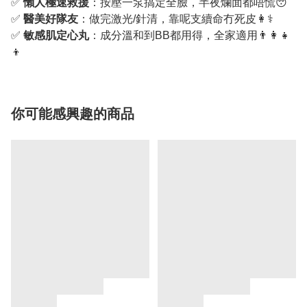
✅
懶人極速救援
：按壓一泵搞定全臉，半夜爛面都唔慌😴
✅
醫美好隊友
：做完激光/針清，靠呢支續命冇死皮👩⚕️
✅
敏感肌定心丸
：成分溫和到BB都用得，全家適用👨👩👧
👦
你可能感興趣的商品