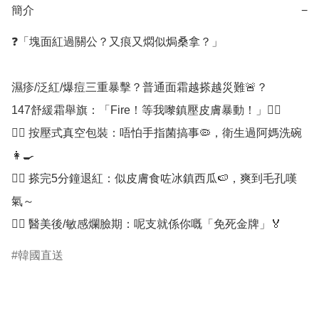
簡介
−
❓「塊面紅過關公？又痕又燜似焗桑拿？」

濕疹/泛紅/爆痘三重暴擊？普通面霜越搽越災難🚨？

147舒緩霜舉旗：「Fire！等我嚟鎮壓皮膚暴動！」👉🏻

👉🏻 按壓式真空包裝：唔怕手指菌搞事🦠，衛生過阿媽洗碗
👩🍳

👉🏻 搽完5分鐘退紅：似皮膚食咗冰鎮西瓜🍉，爽到毛孔嘆
氣～

👉🏻 醫美後/敏感爛臉期：呢支就係你嘅「免死金牌」🏅
韓國直送