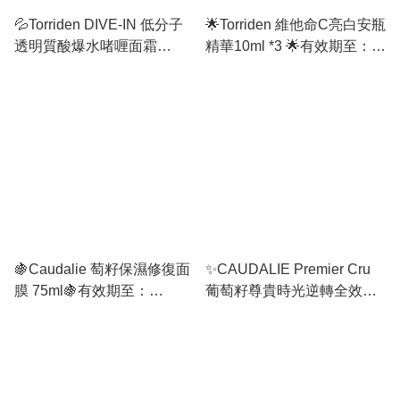
💦Torriden DIVE-IN 低分子
🌟Torriden 維他命C亮白安瓶
透明質酸爆水啫喱面霜
精華10ml *3 🌟有效期至：
100ml💦 有效期至：11/2027
12/2026 或之後
🍇Caudalie 萄籽保濕修復面
✨CAUDALIE Premier Cru
膜 75ml🍇有效期至：
葡萄籽尊貴時光逆轉全效精
10/2026 或之後
華 30ml ✨有效期至：
06/2027 或之後