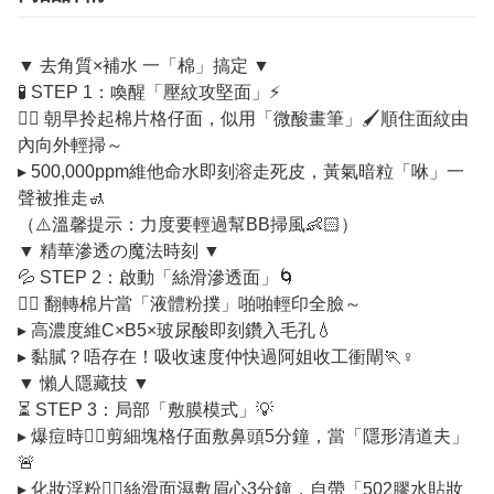
▼ 去角質×補水 一「棉」搞定 ▼
🧪 STEP 1：喚醒「壓紋攻堅面」⚡️
👉🏻 朝早拎起棉片格仔面，似用「微酸畫筆」🖌️順住面紋由
內向外輕掃～
▸ 500,000ppm維他命水即刻溶走死皮，黃氣暗粒「咻」一
聲被推走🚮
（⚠️溫馨提示：力度要輕過幫BB掃風👶🏻）
▼ 精華滲透の魔法時刻 ▼
💦 STEP 2：啟動「絲滑滲透面」🌀
👉🏻 翻轉棉片當「液體粉撲」啪啪輕印全臉～
▸ 高濃度維C×B5×玻尿酸即刻鑽入毛孔💧
▸ 黏膩？唔存在！吸收速度仲快過阿姐收工衝閘🏃♀️
▼ 懶人隱藏技 ▼
⏳ STEP 3：局部「敷膜模式」💡
▸ 爆痘時👉🏻剪細塊格仔面敷鼻頭5分鐘，當「隱形清道夫」
🚨
▸ 化妝浮粉👉🏻絲滑面濕敷眉心3分鐘，自帶「502膠水貼妝