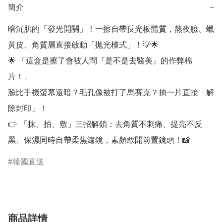
簡介
−
暗沉肌的「發光開關」！一擦自帶反光板體質，熬夜臉、蠟
黃皮、角質層直接啟動「拋光模式」！💡🌟

🌟 「這盒是擦了會被人問『是不是去醫美』的作弊棉
片！」

臉比手機螢幕還暗？毛孔像被打了馬賽克？抽一片直接「解
除封印」！

👉 「抹、拍、敷」三招解鎖：去角質不刺痛、提亮不反
黑、保濕同時自帶柔焦濾鏡，素顏敢開前置鏡頭！📸
韓國直送
商品詳情