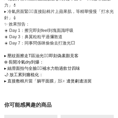
力」💄
▸ 冷氣房面緊👉🏻直接貼棉片上蘋果肌，等精華慢慢「打水光
針」💉
✨ 效果預告：
☀️ Day 1：擦完即刻feel到塊面識呼吸
☀️ Day 3：鼻翼粒粒平過彌敦道
☀️ Day 7：同事問係咪偷偷去打激光💥
▸ 壓紋面擦走T區油光👉🏻即刻偽素顏見客
❄️ 長開冷氣dry到爆：
▸ 絲滑面拍勻全臉👉🏻補水力勁過飲廿四味
🌙 放工累到癱梳化：
▸ 直接敷棉片當「躺平面膜」🧖♀️ 邊煲劇邊淡斑
你可能感興趣的商品