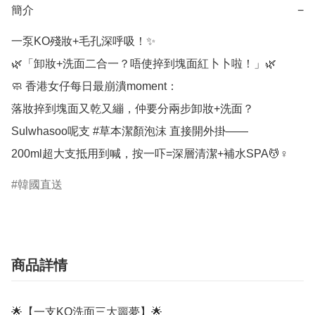
簡介
−
一泵KO殘妝+毛孔深呼吸！✨

🌿「卸妝+洗面二合一？唔使捽到塊面紅卜卜啦！」🌿

🧼 香港女仔每日最崩潰moment：

落妝捽到塊面又乾又繃，仲要分兩步卸妝+洗面？

Sulwhasoo呢支 #草本潔顏泡沫 直接開外掛——

200ml超大支抵用到喊，按一吓=深層清潔+補水SPA💆♀️
韓國直送
商品詳情
🌟【一支KO洗面三大噩夢】🌟