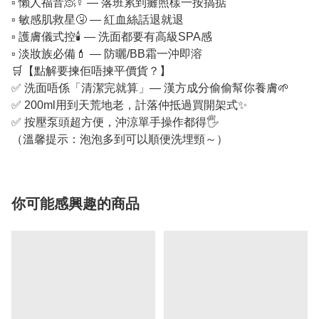
▫️ 懶人福音🧖♀️ — 落班累到癱照樣一按搞掂
▫️ 敏感肌救星🤧 — 紅血絲話退就退
▫️ 護膚儀式控🕯️ — 洗面都要有高級SPA感
▫️ 淡妝族必備💄 — 防曬/BB霜一沖即溶
🛒【點解要揀佢唔揀平價貨？】
✅ 洗面唔係「清潔完就算」— 漢方成分偷偷幫你養膚🌱
✅ 200ml用到天荒地老，計落仲抵過買開架式✨
✅ 按壓泵頭超方便，沖涼單手操作都得🖐️
（溫馨提示：泡泡多到可以順便洗埋頸～）
你可能感興趣的商品