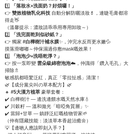
1️⃣
「落妝水+洗面奶？好煩囉！」
👉
雙效植物乳化科技
自動分解防曬淡妝💄，連睫毛膏都溶
得走👋
（溫馨提示：濃妝請乖乖用專用卸妝～）
2️⃣
「洗完面乾到似砂紙？」
👉 獨家
#白樺樹汁補水膜
✨，沖完水反而更水嫩💦
摸落滑嘟嘟～仲保濕過你敷mask嘅效果！
3️⃣
「泡泡少=洗唔乾淨？」
👉 按一泵即變
雲朵級綿密泡泡
☁️，仲識得「鑽入毛孔」大
掃除🚿
敏感肌都唔驚泛紅，真正「零拉扯感」清潔！
🌿【成分黨尖叫の草本配方】🌿
🔸
#5大漢方植萃
豪華套餐：
✔️ 白樺樹汁 — 邊洗邊餵水嘅天然水庫💧
✔️ 川穀籽 — 溫和拋光「暗啞角質層」✨
✔️ 當歸+甘草 — 鎮靜泛紅嘅植物管家🌱
（仲有隱藏技能：淡淡草本香超治癒🌼）
💡【邊啲人應該即刻入手？】