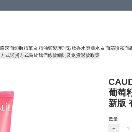
膜
潔面卸妝
精華 & 精油
頭髮護理
彩妝香水
爽膚水 & 面部噴霧
面
款方式
送貨方式
關於我們
條款細則及退貨退款政策
CAUD
葡萄籽
新版 
數量
−