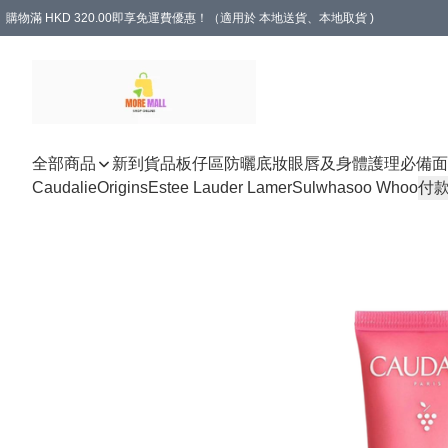
購物滿 HKD 320.00即享免運費優惠！（適用於 本地送貨、本地取貨 )
全部商品
新到貨品
板仔區
防曬底妝
眼唇及身體護理
必備面
Caudalie
Origins
Estee Lauder Lamer
Sulwhasoo Whoo
付