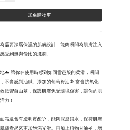
加至購物車
−
為需要深層保濕的肌膚設計，能夠瞬間為肌膚注入
感受到無與倫比的滋潤。

地☁️ 讓你在使用時感到如同雪芭般的柔滑，瞬間
，不會感到油膩。添加的葡萄籽油🍇 富含抗氧化
效抵禦自由基，保護肌膚免受環境傷害，讓你的肌
活力！

面霜還含有透明質酸💦，能夠深層鎖水，保持肌膚
肌膚看起來更加飽滿光滑。再加上植物甘油🌱，增