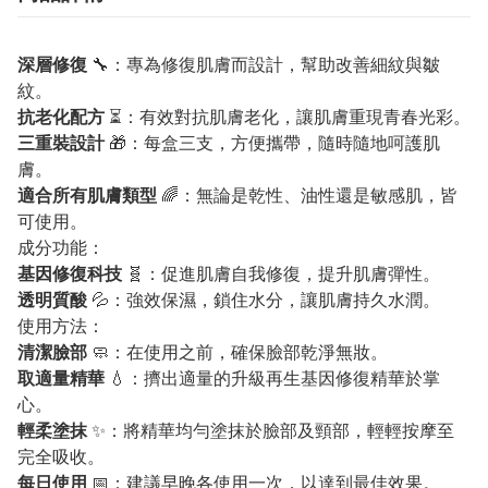
深層修復
🔧：專為修復肌膚而設計，幫助改善細紋與皺
紋。
抗老化配方
⏳：有效對抗肌膚老化，讓肌膚重現青春光彩。
三重裝設計
🎁：每盒三支，方便攜帶，隨時隨地呵護肌
膚。
適合所有肌膚類型
🌈：無論是乾性、油性還是敏感肌，皆
可使用。
成分功能：
基因修復科技
🧬：促進肌膚自我修復，提升肌膚彈性。
透明質酸
💦：強效保濕，鎖住水分，讓肌膚持久水潤。
使用方法：
清潔臉部
🧼：在使用之前，確保臉部乾淨無妝。
取適量精華
💧：擠出適量的升級再生基因修復精華於掌
心。
輕柔塗抹
✨：將精華均勻塗抹於臉部及頸部，輕輕按摩至
完全吸收。
每日使用
📅：建議早晚各使用一次，以達到最佳效果。