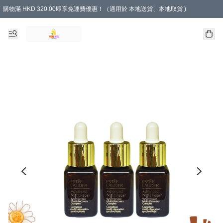
購物滿 HKD 320.00即享免運費優惠！（適用於 本地送貨、本地取貨 )