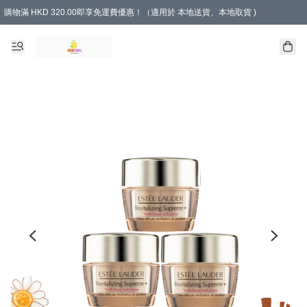
購物滿 HKD 320.00即享免運費優惠！（適用於 本地送貨、本地取貨 )