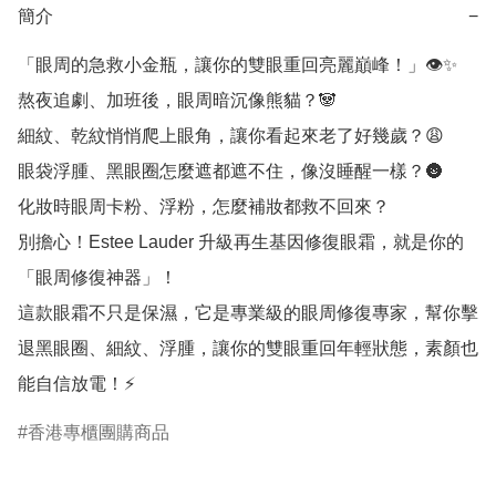
簡介
−
「眼周的急救小金瓶，讓你的雙眼重回亮麗巔峰！」👁✨

熬夜追劇、加班後，眼周暗沉像熊貓？🐼

細紋、乾紋悄悄爬上眼角，讓你看起來老了好幾歲？😩

眼袋浮腫、黑眼圈怎麼遮都遮不住，像沒睡醒一樣？🌚

化妝時眼周卡粉、浮粉，怎麼補妝都救不回來？

別擔心！Estee Lauder 升級再生基因修復眼霜，就是你的
「眼周修復神器」！

這款眼霜不只是保濕，它是專業級的眼周修復專家，幫你擊
退黑眼圈、細紋、浮腫，讓你的雙眼重回年輕狀態，素顏也
能自信放電！⚡️
香港專櫃團購商品