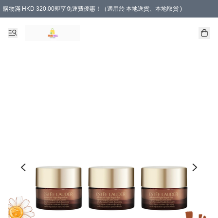
購物滿 HKD 320.00即享免運費優惠！（適用於 本地送貨、本地取貨 )