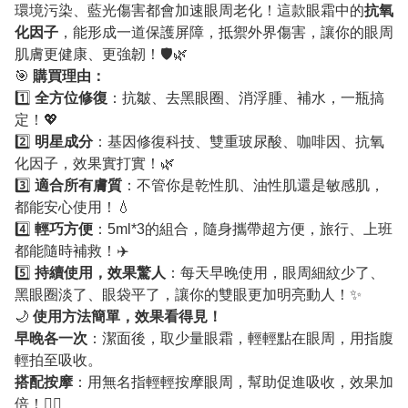
環境污染、藍光傷害都會加速眼周老化！這款眼霜中的
抗氧
化因子
，能形成一道保護屏障，抵禦外界傷害，讓你的眼周
肌膚更健康、更強韌！🛡🌿
🎯
購買理由：
1️⃣
全方位修復
：抗皺、去黑眼圈、消浮腫、補水，一瓶搞
定！💖
2️⃣
明星成分
：基因修復科技、雙重玻尿酸、咖啡因、抗氧
化因子，效果實打實！🌿
3️⃣
適合所有膚質
：不管你是乾性肌、油性肌還是敏感肌，
都能安心使用！💧
4️⃣
輕巧方便
：5ml*3的組合，隨身攜帶超方便，旅行、上班
都能隨時補救！✈️
5️⃣
持續使用，效果驚人
：每天早晚使用，眼周細紋少了、
黑眼圈淡了、眼袋平了，讓你的雙眼更加明亮動人！✨
🌙
使用方法簡單，效果看得見！
早晚各一次
：潔面後，取少量眼霜，輕輕點在眼周，用指腹
輕拍至吸收。
搭配按摩
：用無名指輕輕按摩眼周，幫助促進吸收，效果加
倍！💆‍♀️