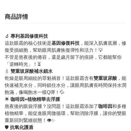
商品詳情
🔬
專利基因修復科技
這款眼霜的核心技術是
基因修復科技
，能深入肌膚底層，修
復受損細胞，幫助眼周肌膚恢復彈性和活力！💡
不管是熬夜後的倦容，還是歲月留下的痕跡，它都能幫你
「逆轉時光」！⏳
💧
雙重玻尿酸補水鎖水
乾燥是眼周細紋的罪魁禍首！這款眼霜含有
雙重玻尿酸
，能
快速補充水分，同時鎖住水分，讓眼周肌膚長時間保持水潤
飽滿，像喝飽水一樣Q彈！💦
🌟
咖啡因+植物精華去浮腫
熬夜後的眼袋浮腫？沒問題！這款眼霜添加了
咖啡因
和多種
植物精華，能促進眼周微循環，幫助消除浮腫，讓你的雙眼
重新回到緊緻狀態！👁✨
🛡
抗氧化護盾