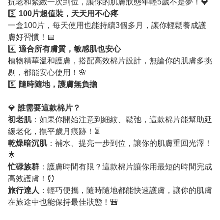
抗老和緊緻一次到位，讓你的肌膚狀態年輕5歲不是夢！💎
3️⃣
100片超值裝，天天用不心疼
一盒100片，每天使用也能持續3個多月，讓你輕鬆養成護
膚好習慣！📅
4️⃣
適合所有膚質，敏感肌也安心
植物精華溫和護膚，搭配高效棉片設計，無論你的肌膚多挑
剔，都能安心使用！🌸
5️⃣
隨時隨地，護膚無負擔
💎
誰需要這款棉片？
初老肌
：如果你開始注意到細紋、鬆弛，這款棉片能幫助延
緩老化，撫平歲月痕跡！⏳
乾燥暗沉肌
：補水、提亮一步到位，讓你的肌膚重回光澤！
🌟
忙碌族群
：護膚時間有限？這款棉片讓你用最短的時間完成
高效護膚！⏰
旅行達人
：輕巧便攜，隨時隨地都能快速護膚，讓你的肌膚
在旅途中也能保持最佳狀態！🎒