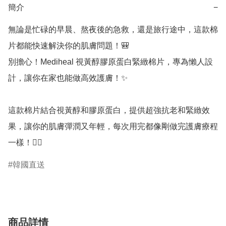
簡介
−
無論是忙碌的早晨、熬夜後的急救，還是旅行途中，這款棉
片都能快速解決你的肌膚問題！🎒

別擔心！Mediheal 視黃醇膠原蛋白緊緻棉片，專為懶人設
計，讓你在家也能做高效護膚！✨

這款棉片結合視黃醇和膠原蛋白，提供超強抗老和緊緻效
果，讓你的肌膚彈潤又年輕，每次用完都像剛做完護膚療程
一樣！💆‍♀️
韓國直送
商品詳情