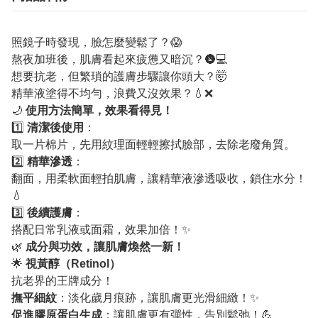
照鏡子時發現，臉怎麼變鬆了？😱
熬夜加班後，肌膚看起來疲憊又暗沉？🌚💻
想要抗老，但繁瑣的護膚步驟讓你頭大？🤯
精華液塗得不均勻，浪費又沒效果？💧❌
🌙
使用方法簡單，效果看得見！
1️⃣
清潔後使用
：
取一片棉片，先用紋理面輕輕擦拭臉部，去除老廢角質。
2️⃣
精華滲透
：
翻面，用柔軟面輕拍肌膚，讓精華液滲透吸收，鎖住水分！
💧
3️⃣
後續護膚
：
搭配日常乳液或面霜，效果加倍！✨
🌿
成分與功效，讓肌膚煥然一新！
🌟
視黃醇（Retinol）
抗老界的王牌成分！
撫平細紋
：淡化歲月痕跡，讓肌膚更光滑細緻！✨
促進膠原蛋白生成
：讓肌膚更有彈性，告別鬆弛！💪