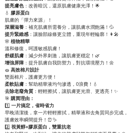
提亮膚色
：改善暗沉，還原肌膚健康光澤！🌟
💧
膠原蛋白
肌膚的「彈力來源」！
深層滋養
：補充肌膚所需養分，讓肌膚水潤飽滿！💦
提升緊緻感
：讓臉部線條更立體，重現年輕輪廓！👩‍🎤
🌸
植物精華
溫和修復，呵護敏感肌膚！
舒緩肌膚
：減少外界刺激，讓肌膚更穩定！🌿
增強屏障
：提升肌膚自我防禦力，對抗環境壓力！🌼
🧽
高效棉片設計
雙面棉片，護膚更方便！
柔軟貼膚
：幫助精華液均勻滲透，0浪費！💧
去除老廢角質
：輕輕擦拭，讓肌膚更光滑、更透亮！✨
🎯
購買理由：
1️⃣
一片搞定，省時省力
早晚清潔後，拿一片輕輕擦拭，精華液和去角質同步完成，
護膚效率瞬間提升！⏰✨
2️⃣
視黃醇+膠原蛋白，雙重抗老