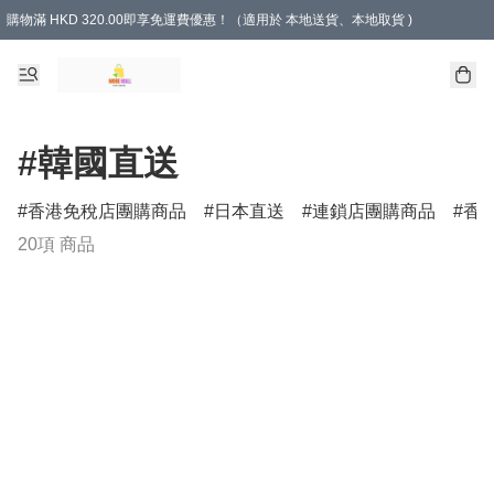
購物滿 HKD 320.00即享免運費優惠！（適用於 本地送貨、本地取貨 )
#韓國直送
香港免稅店團購商品
日本直送
連鎖店團購商品
香
20項 商品