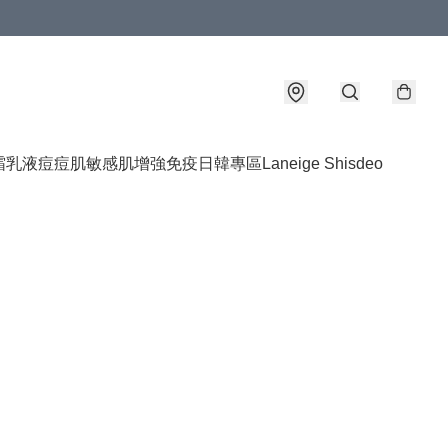
霜乳液
痘痘肌敏感肌
增強免疫
日韓專區
Laneige Shisdeo