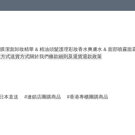
膜
潔面卸妝
精華 & 精油
頭髮護理
彩妝香水
爽膚水 & 面部噴霧
面
款方式
送貨方式
關於我們
條款細則及退貨退款政策
日本直送
連鎖店團購商品
香港專櫃團購商品