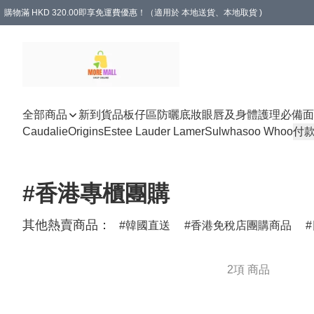
購物滿 HKD 320.00即享免運費優惠！（適用於 本地送貨、本地取貨 )
全部商品
新到貨品
板仔區
防曬底妝
眼唇及身體護理
必備面
Caudalie
Origins
Estee Lauder Lamer
Sulwhasoo Whoo
付
#香港專櫃團購
其他熱賣商品：
韓國直送
香港免稅店團購商品
2項 商品